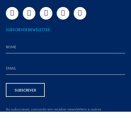
SUBSCREVER NEWSLETTER
Ao subscrever, concordo em receber newsletters e outras
comunicações por e-mail. Estou ciente de que posso cancelar a
subscrição a qualquer momento, através da ligação na parte inferior
da newsletter.