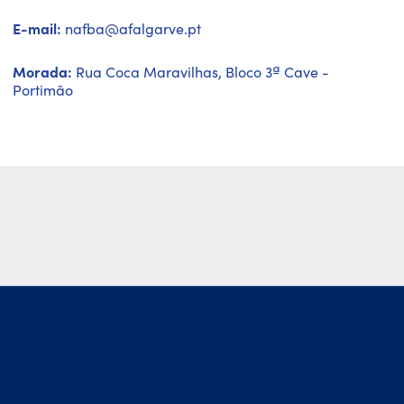
E-mail:
nafba@afalgarve.pt
Morada:
Rua Coca Maravilhas, Bloco 3ª Cave -
Portimão