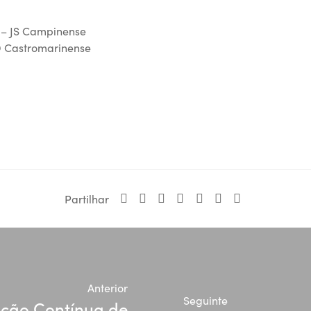
 – JS Campinense
D Castromarinense
Partilhar
Anterior
Seguinte
ção Contínua de