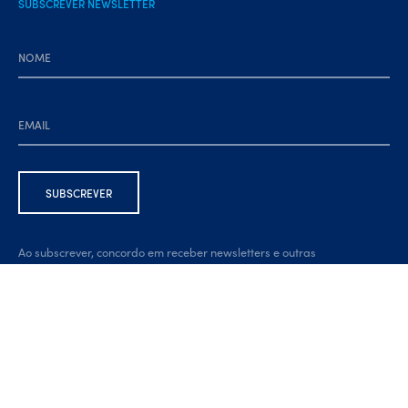
SUBSCREVER NEWSLETTER
Ao subscrever, concordo em receber newsletters e outras
comunicações por e-mail. Estou ciente de que posso cancelar a
subscrição a qualquer momento, através da ligação na parte inferior
da newsletter.
Developed by:
brandit.pt