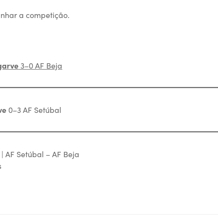
har a competição.
garve
3–0 AF Beja
ve
0–3 AF Setúbal
 | AF Setúbal – AF Beja
s