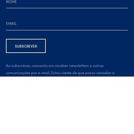
Ao subscrever, concordo em receber newsletters e outras
comunicações por e-mail. Estou ciente de que posso cancelar a
subscrição a qualquer momento, através da ligação na parte inferior
da newsletter.
Developed by:
brandit.pt