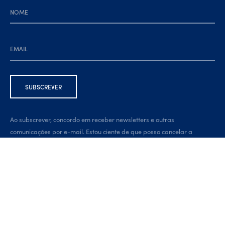
Ao subscrever, concordo em receber newsletters e outras
comunicações por e-mail. Estou ciente de que posso cancelar a
subscrição a qualquer momento, através da ligação na parte inferior
da newsletter.
Developed by:
brandit.pt