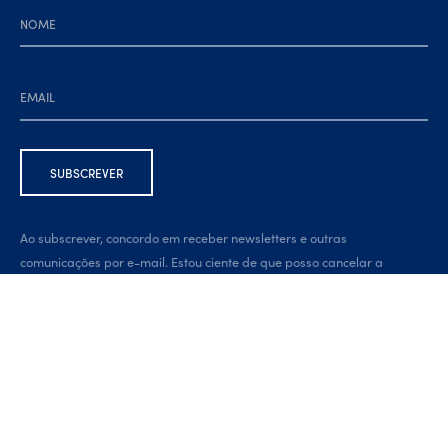
Ao subscrever, concordo em receber newsletters e outras
comunicações por e-mail. Estou ciente de que posso cancelar a
subscrição a qualquer momento, através da ligação na parte inferior
da newsletter.
Developed by:
brandit.pt