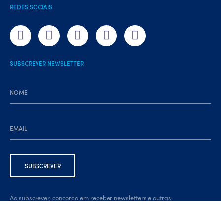
REDES SOCIAIS
SUBSCREVER NEWSLETTER
Ao subscrever, concordo em receber newsletters e outras
comunicações por e-mail. Estou ciente de que posso cancelar a
subscrição a qualquer momento, através da ligação na parte inferior