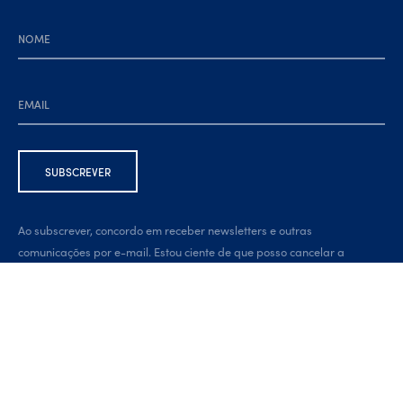
Ao subscrever, concordo em receber newsletters e outras
comunicações por e-mail. Estou ciente de que posso cancelar a
subscrição a qualquer momento, através da ligação na parte inferior
da newsletter.
Developed by:
brandit.pt