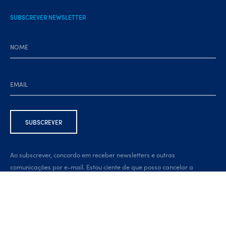
SUBSCREVER NEWSLETTER
Ao subscrever, concordo em receber newsletters e outras
comunicações por e-mail. Estou ciente de que posso cancelar a
subscrição a qualquer momento, através da ligação na parte inferior
da newsletter.
Developed by:
brandit.pt