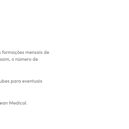
as formações mensais de
assim, o número de
lubes para eventuais
cean Medical.